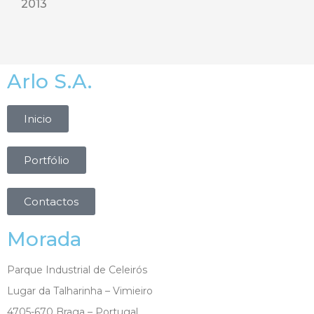
2013
Arlo S.A.
Inicio
Portfólio
Contactos
Morada
Parque Industrial de Celeirós
Lugar da Talharinha – Vimieiro
4705-670 Braga – Portugal