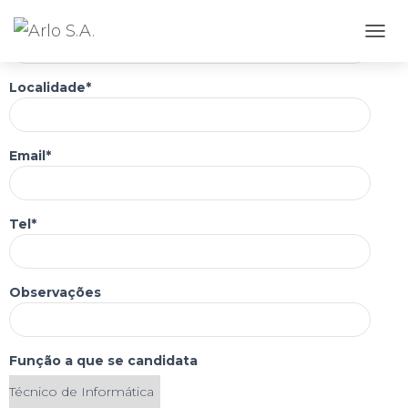
Nome*
A
L
T
Localidade*
E
R
N
A
Email*
R
A
N
A
Tel*
V
E
G
A
Observações
Ç
Ã
O
Função a que se candidata